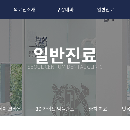
의료진소개
구강내과
일반진료
신념&비전
의료진소개
턱관절
오버레이 크라운
블로그
이갈이/코골이, 수면무호흡
위치 및 진료안내
대표원장 인사말
3D 가이드 임플란트
일반진료
두통/안면통
센텀토털케어
충치치료
SEOUL CENTUM DENTAL CLINIC
이런 점들 궁금하시죠?
잇몸 치료
우수한
진료서비스 제공
레이 크라운
3D 가이드 임플란트
충치 치료
잇몸
고객님의 편의를 최우선으로
편안한 진료를 약속합니다.