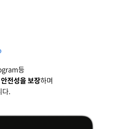
?
rogram등
해
안전성을 보장
하며
니다.