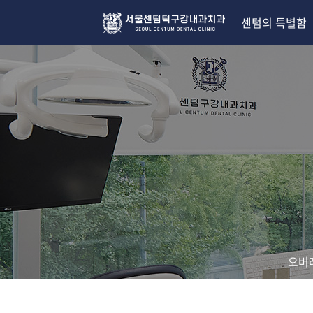
3D
가이드
센텀의 특별함
임플란트
|
서울센텀턱구강내과치과의원
오버