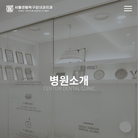
서울센텀턱구강내과치과의원
—
대표원장
인사말
병원소개
CENTUM DENTAL CLINIC